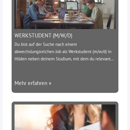
WERKSTUDENT (M/W/D)
Du bist auf der Suche nach einem
abwechslungsreichen Job als Werkstudent (m/w/d) in
Hilden neben deinem Studium, mit dem du relevante
Berufserfahrungen sammeln kannst? Dann bewirb dich
jetzt für unseren Fachbereich Engineering an unserem
Standort in Hilden als:
Werkstudent (m/w/d) Recruiting
Mehr erfahren »
/ Personalvermittlung