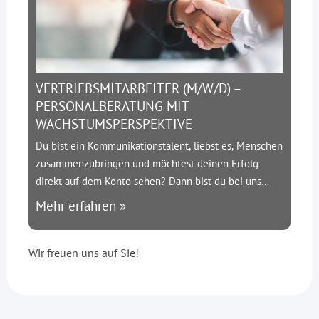
VERTRIEBSMITARBEITER (M/W/D) –
PERSONALBERATUNG MIT
WACHSTUMSPERSPEKTIVE
Du bist ein Kommunikationstalent, liebst es, Menschen
zusammenzubringen und möchtest deinen Erfolg
direkt auf dem Konto sehen? Dann bist du bei uns
richtig!
Über uns:
SMC-Engineering ist ein
Mehr erfahren »
spezialisierter Personaldienstleister aus Hilden. Wir
bringen die besten Ingenieure mit führenden
Wir freuen uns auf Sie!
Unternehmen der Bau- und Infrastrukturbranche
zusammen – und wachsen rasant.