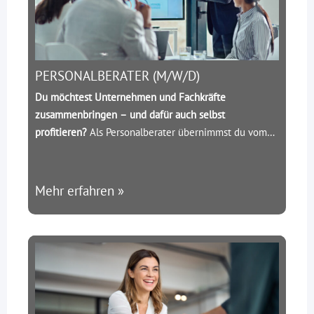
PERSONALBERATER (M/W/D)
Du möchtest Unternehmen und Fachkräfte
zusammenbringen – und dafür auch selbst
profitieren?
Als Personalberater übernimmst du vom
ersten Tag an Verantwortung für Kunden und
Kandidaten und begleitest den gesamten
Vermittlungsprozess.
Mehr erfahren »