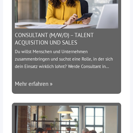
CONSULTANT (M/W/D) – TALENT
ACQUISITION UND SALES
Du willst Menschen und Unternehmen
zusammenbringen und suchst eine Rolle, in der sich
dein Einsatz wirklich lohnt? Werde Consultant in
unserer Personalberatung und gestalte mit uns
Wachstum.
Über uns:
SMC-Engineering ist ein
Mehr erfahren »
spezialisierter Personaldienstleister aus Hilden. Wir
bringen die besten Ingenieure mit führenden
Unternehmen der Bau- und Infrastrukturbranche
zusammen – und wachsen rasant.