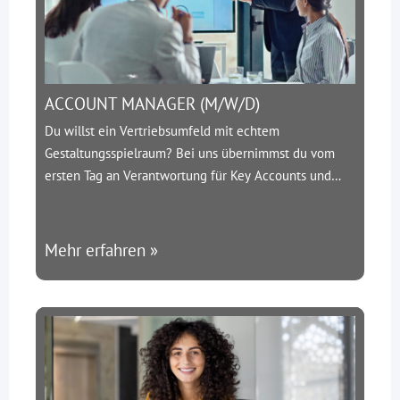
ACCOUNT MANAGER (M/W/D)
Du willst ein Vertriebsumfeld mit echtem
Gestaltungsspielraum? Bei uns übernimmst du vom
ersten Tag an Verantwortung für Key Accounts und
kannst deinen Erfolg direkt beeinflussen.
Über uns:
SMC-Engineering ist ein spezialisierter
Personaldienstleister aus Hilden. Wir bringen die
Mehr erfahren »
besten Ingenieure mit führenden Unternehmen der
Bau- und Infrastrukturbranche zusammen – und
wachsen rasant.