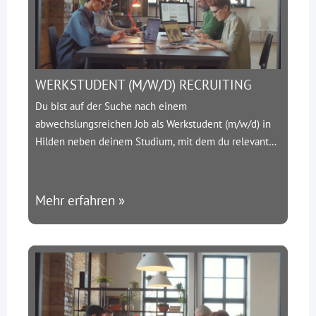
WERKSTUDENT (M/W/D) RECRUITING
Du bist auf der Suche nach einem
abwechslungsreichen Job als Werkstudent (m/w/d) in
Hilden neben deinem Studium, mit dem du relevante
Berufserfahrungen sammeln kannst? Dann bewirb dich
jetzt für unseren Fachbereich Engineering an unserem
Standort in Hilden als:
Werkstudent (m/w/d) Recruiting
Mehr erfahren »
/ Personalvermittlung