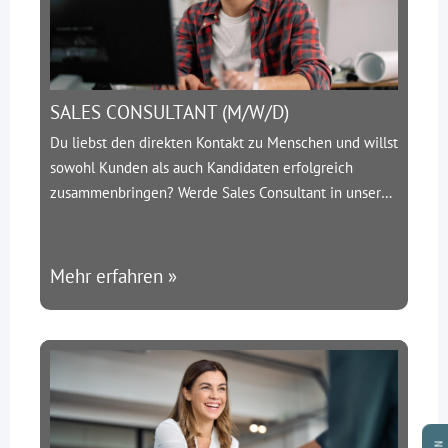
SALES CONSULTANT (M/W/D)
Du liebst den direkten Kontakt zu Menschen und willst
sowohl Kunden als auch Kandidaten erfolgreich
zusammenbringen? Werde Sales Consultant in unserer
Personalberatung und gestalte aktiv das Wachstum
unseres Unternehmens mit.
Über uns:
SMC-
Engineering ist ein spezialisierter
Mehr erfahren »
Personaldienstleister aus Hilden. Wir bringen die
besten Ingenieure mit führenden Unternehmen der
Bau- und Infrastrukturbranche zusammen – und
wachsen rasant.