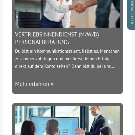
JETZT BEWERBEN
VERTRIEBSINNENDIENST (M/W/D) –
PERSONALBERATUNG
Du bist ein Kommunikationstalent, liebst es, Menschen
zusammenzubringen und möchtest deinen Erfolg
direkt auf dem Konto sehen? Dann bist du bei uns
richtig!
Über uns:
SMC-Engineering ist ein
spezialisierter Personaldienstleister aus Hilden. Wir
Mehr erfahren »
bringen die besten Ingenieure mit führenden
Unternehmen der Bau- und Infrastrukturbranche
zusammen – und wachsen rasant.